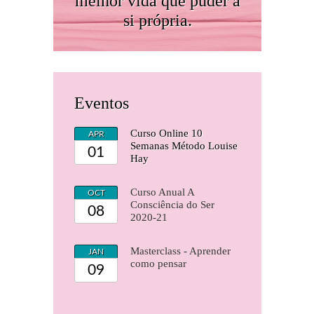
melhor vida que puder a
si própria.
Eventos
Curso Online 10
APR
Semanas Método Louise
01
Hay
Curso Anual A
OCT
Consciência do Ser
08
2020-21
Masterclass - Aprender
JAN
como pensar
09