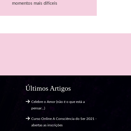
momentos mais difíceis
Últimos Artigos
Celebre o Amor (não é o que está a
pensar...)
Curso Online A Consciência do Ser 2021 -
abertas as inscrições