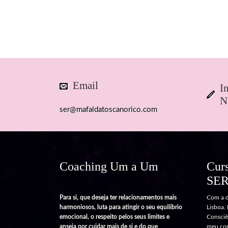
Email
I
N
ser@mafaldatoscanorico.com
Coaching Um a Um
Cur
SE
Para si, que deseja ter relacionamentos mais
Com a d
harmoniosos, luta para atingir o seu equilíbrio
Lisboa.
emocional, o respeito pelos seus limites e
Consciên
anseia por cuidar mais de si e do que
meu com