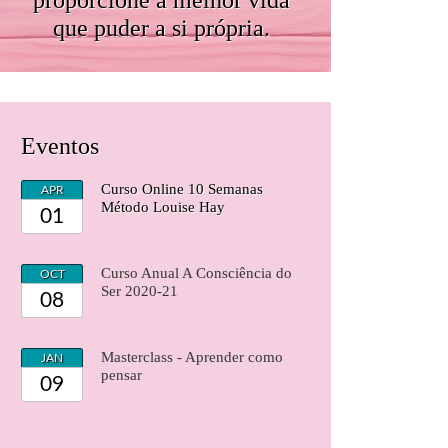
que puder a si própria.
Eventos
Curso Online 10 Semanas
APR
Método Louise Hay
01
Curso Anual A Consciência do
OCT
Ser 2020-21
08
Masterclass - Aprender como
JAN
pensar
09