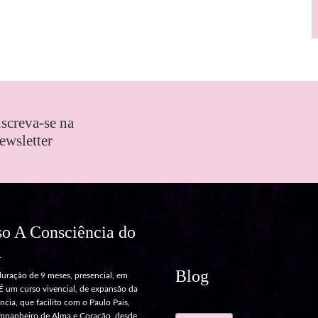
nscreva-se na
ewsletter
so A Consciência do
R
Blog
uração de 9 meses, presencial, em
 É um curso vivencial, de expansão da
cia, que facilito com o Paulo Pais,
panheiro de Alma e Coração, desde